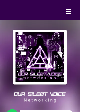
N e t w o r k i n g